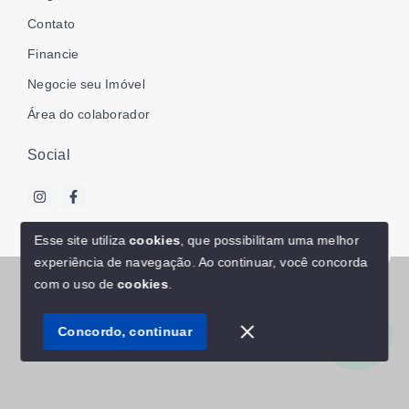
Contato
Financie
Negocie seu Imóvel
Área do colaborador
Social
Esse site utiliza
cookies
, que possibilitam uma melhor
experiência de navegação.
Ao continuar, você concorda
Olá! Estamos disponíveis para te ajudar.
© Copyright 2026 - WR Associados | Imóveis - Todos os
com o uso de
cookies
.
direitos reservados
Concordo, continuar
SITE PARA IMOBILIARIA