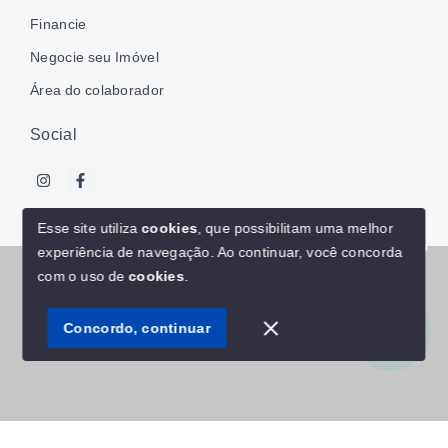
Financie
Negocie seu Imóvel
Área do colaborador
Social
Esse site utiliza
cookies
, que possibilitam uma melhor
experiência de navegação.
Ao continuar, você concorda
Olá! Estamos disponíveis para te ajudar.
© Copyright 2026 - WR Associados | Imóveis - Todos os
com o uso de
cookies
.
direitos reservados
Concordo, continuar
SITE PARA IMOBILIARIA