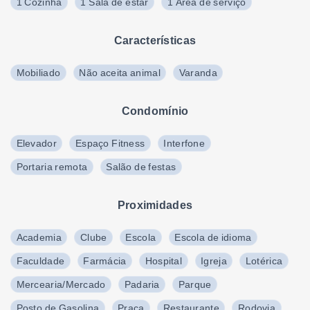
1 Cozinha
1 Sala de estar
1 Área de serviço
Características
Mobiliado
Não aceita animal
Varanda
Condomínio
Elevador
Espaço Fitness
Interfone
Portaria remota
Salão de festas
Proximidades
Academia
Clube
Escola
Escola de idioma
Faculdade
Farmácia
Hospital
Igreja
Lotérica
Mercearia/Mercado
Padaria
Parque
Posto de Gasolina
Praça
Restaurante
Rodovia