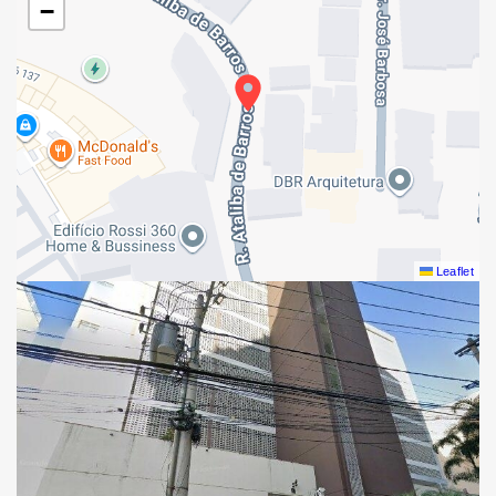
−
Leaflet