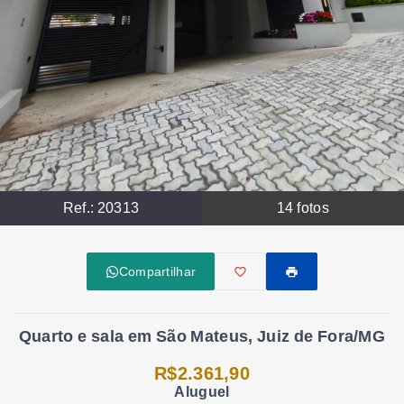
Ref.:
20313
14
fotos
Compartilhar
Quarto e sala em São Mateus, Juiz de Fora/MG
R$2.361,90
Aluguel