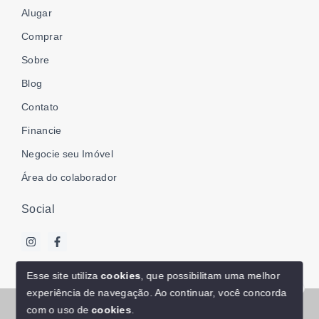
Alugar
Comprar
Sobre
Blog
Contato
Financie
Negocie seu Imóvel
Área do colaborador
Social
Esse site utiliza
cookies
, que possibilitam uma melhor
experiência de navegação.
Ao continuar, você concorda
Olá! Estamos disponíveis para te ajudar.
© Copyright 2026 - WR Associados | Imóveis - Todos os
com o uso de
cookies
.