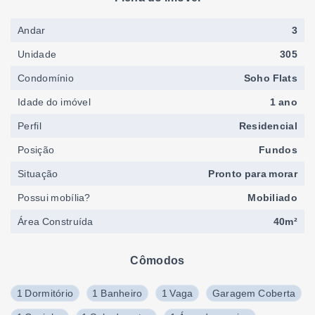
Andar
3
Unidade
305
Condomínio
Soho Flats
Idade do imóvel
1 ano
Perfil
Residencial
Posição
Fundos
Situação
Pronto para morar
Possui mobília?
Mobiliado
Área Construída
40m²
Cômodos
1 Dormitório
1 Banheiro
1 Vaga
Garagem Coberta