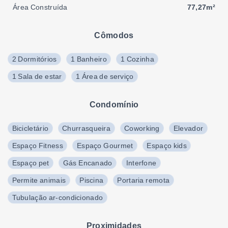
Área Construída
77,27m²
Cômodos
2 Dormitórios
1 Banheiro
1 Cozinha
1 Sala de estar
1 Área de serviço
Condomínio
Bicicletário
Churrasqueira
Coworking
Elevador
Espaço Fitness
Espaço Gourmet
Espaço kids
Espaço pet
Gás Encanado
Interfone
Permite animais
Piscina
Portaria remota
Tubulação ar-condicionado
Proximidades