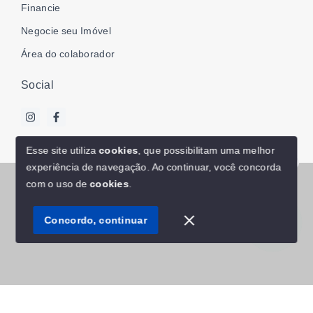
Financie
Negocie seu Imóvel
Área do colaborador
Social
Esse site utiliza
cookies
, que possibilitam uma melhor
experiência de navegação.
Ao continuar, você concorda
Olá! Estamos disponíveis para te ajudar.
© Copyright 2026 - WR Associados | Imóveis - Todos os
com o uso de
cookies
.
direitos reservados
Concordo, continuar
SITE PARA IMOBILIARIA
Início
Histórico
Favoritos