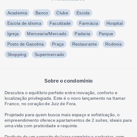
Academia
Banco
Clube
Escola
Escola de idioma
Faculdade
Farmácia
Hospital
Igreja
Mercearia/Mercado
Padaria
Parque
Posto de Gasolina
Praça
Restaurante
Rodovia
Shopping
Supermercado
Sobre o condomínio
Descubra o equilíbrio perfeito entre inovação, conforto e
localização privilegiada. Este é o novo lançamento na Itamar
Franco, no coração de Juiz de Fora.
Projetado para quem busca mais espaço e sofisticação, o
empreendimento oferece apartamentos de 2 suítes, ideais para
uma vida com praticidade e requinte.
Desfrute de um conceito de lazer completo e exclusivo, com