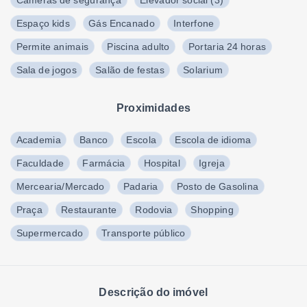
Câmeras de segurança
Elevador social
(
3
)
Espaço kids
Gás Encanado
Interfone
Permite animais
Piscina adulto
Portaria 24 horas
Sala de jogos
Salão de festas
Solarium
Proximidades
Academia
Banco
Escola
Escola de idioma
Faculdade
Farmácia
Hospital
Igreja
Mercearia/Mercado
Padaria
Posto de Gasolina
Praça
Restaurante
Rodovia
Shopping
Supermercado
Transporte público
Descrição do imóvel