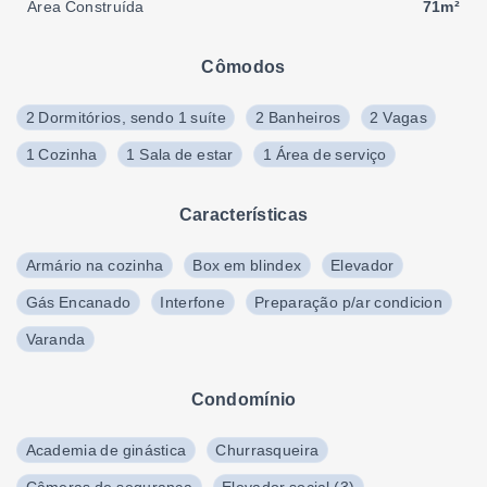
Área Construída
71m²
Cômodos
2 Dormitórios, sendo 1 suíte
2 Banheiros
2 Vagas
1 Cozinha
1 Sala de estar
1 Área de serviço
Características
Armário na cozinha
Box em blindex
Elevador
Gás Encanado
Interfone
Preparação p/ar condicion
Varanda
Condomínio
Academia de ginástica
Churrasqueira