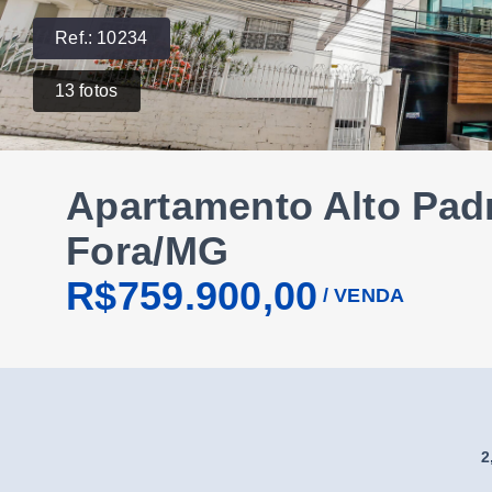
Ref.:
10234
13
fotos
Apartamento Alto Padr
Fora/MG
R$759.900,00
/
VENDA
2