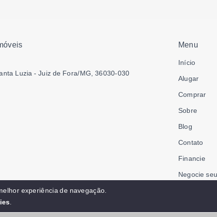
móveis
Menu
Início
anta Luzia - Juiz de Fora/MG, 36030-030
Alugar
Comprar
Sobre
Blog
Contato
Financie
Negocie seu
Área do col
 melhor experiência de navegação.
ies
.