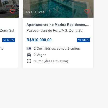
Ref.: 10244
Apartamento no Marina Residence, Juiz de Fora/MG
 Zona Sul
Passos - Juiz de Fora/MG, Zona Sul
R$910.000,00
VENDA
VENDA
íte
2
Dormitórios
, sendo
2
suítes
2 Vagas
86 m² (Área Privativa)