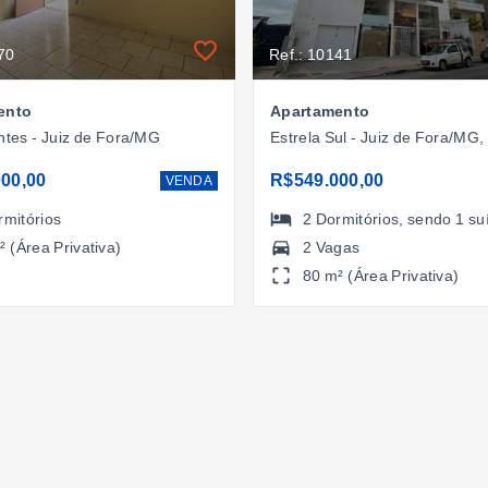
70
Ref.: 10141
ento
Apartamento
ntes - Juiz de Fora/MG
Estrela Sul - Juiz de Fora/MG,
00,00
R$549.000,00
VENDA
rmitórios
2
Dormitórios
, sendo
1
su
² (Área Privativa)
2 Vagas
80 m² (Área Privativa)