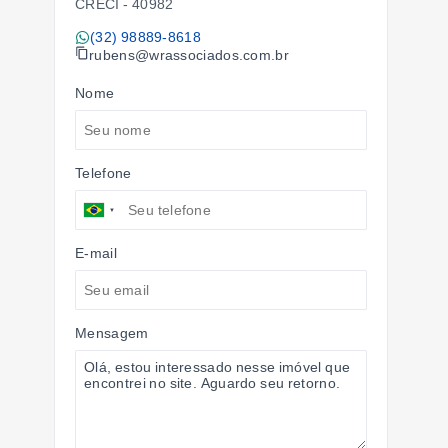
CRECI -
40982
(32) 98889-8618
rubens@wrassociados.com.br
Nome
Telefone
E-mail
Mensagem