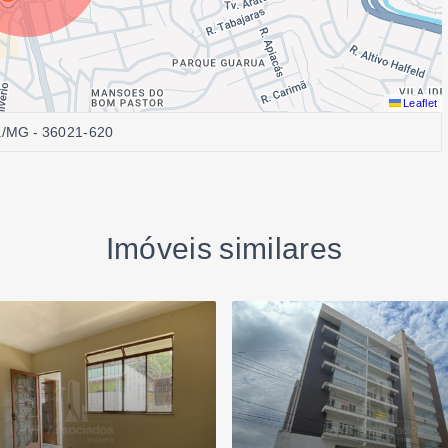
Leaflet
ra/MG
- 36021-620
Imóveis similares