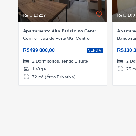
Ref.: 10227
Ref.: 100
Apartamento Alto Padrão no Centro, Juiz de Fora/MG
Apartam
Centro - Juiz de Fora/MG, Centro
Bandeira
R$499.000,00
R$130.0
VENDA
2
Dormitórios
, sendo
1
suíte
2
Do
1 Vaga
75 m
72 m² (Área Privativa)