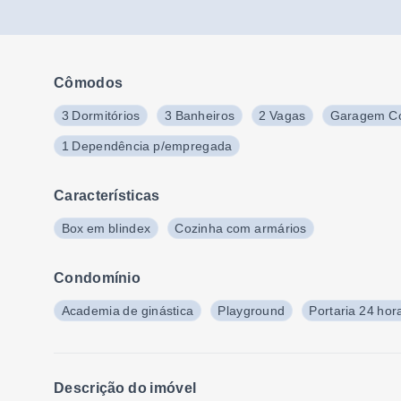
Cômodos
3 Dormitórios
3 Banheiros
2 Vagas
Garagem Co
1 Dependência p/empregada
Características
Box em blindex
Cozinha com armários
Condomínio
Academia de ginástica
Playground
Portaria 24 hor
Descrição do imóvel