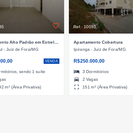
35
Ref.: 10093
Apartamento Alto Padrão em Estrela Sul, Juiz de Fora/MG
Apartamento Cobertura
ul - Juiz de Fora/MG
Ipiranga - Juiz de Fora/MG
00,00
R$250.000,00
VENDA
rmitórios
, sendo
1
suíte
3
Dormitórios
gas
2 Vagas
92 m² (Área Privativa)
151 m² (Área Privativa)