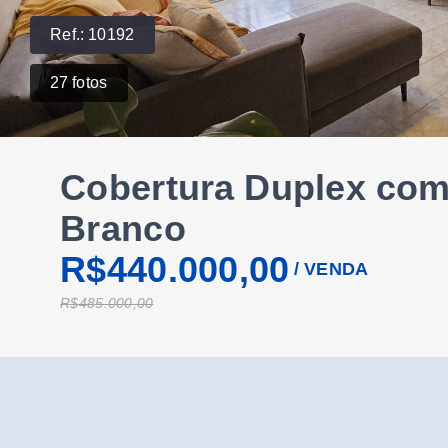
Ref.:
10192
27
fotos
Cobertura Duplex com
Branco
R$440.000,00
/
VENDA
R$485.000,00