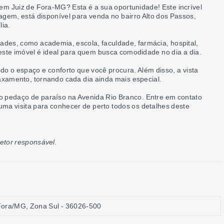
m Juiz de Fora-MG? Esta é a sua oportunidade! Este incrível
gem, está disponível para venda no bairro Alto dos Passos,
lia.
dades, como academia, escola, faculdade, farmácia, hospital,
 este imóvel é ideal para quem busca comodidade no dia a dia.
do o espaço e conforto que você procura. Além disso, a vista
amento, tornando cada dia ainda mais especial.
io pedaço de paraíso na Avenida Rio Branco. Entre em contato
uma visita para conhecer de perto todos os detalhes deste
retor responsável.
 Fora/MG, Zona Sul
- 36026-500