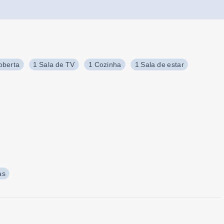
berta
1 Sala de TV
1 Cozinha
1 Sala de estar
as