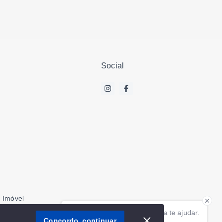
Social
 Imóvel
Olá! Estamos disponíveis para te ajudar.
aborador
Concordo, continuar