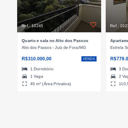
Ref.: 10245
Ref.: 102
Quarto e sala no Alto dos Passos
Alto dos Passos - Juiz de Fora/MG
Estrela S
R$310.000,00
R$779.0
VENDA
1
Dormitório
3
Do
1 Vaga
2 Va
45 m² (Área Privativa)
110,