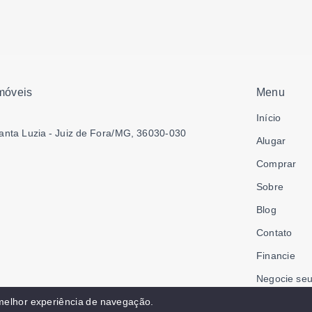
móveis
Menu
Início
anta Luzia - Juiz de Fora/MG, 36030-030
Alugar
Comprar
Sobre
Blog
Contato
Financie
Negocie seu
Área do col
 melhor experiência de navegação.