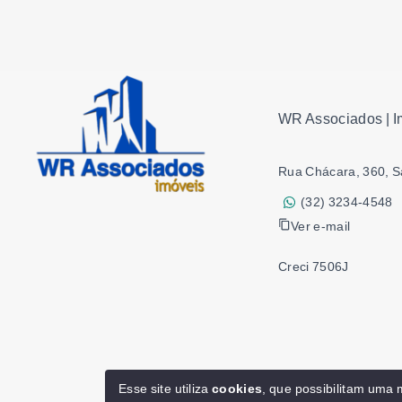
WR Associados | I
Rua Chácara, 360, S
(32) 3234-4548
Ver e-mail
Creci 7506J
Esse site utiliza
cookies
, que possibilitam uma