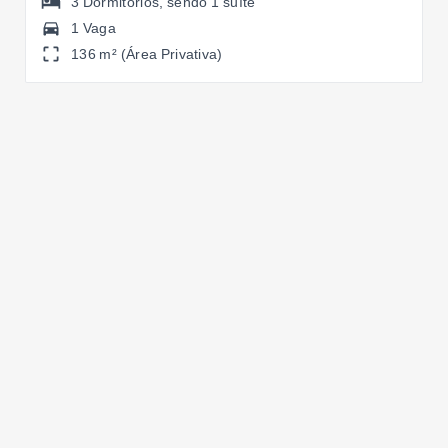
3
Dormitórios
, sendo
1
suíte
1 Vaga
136 m² (Área Privativa)