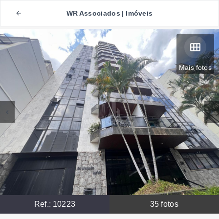
WR Associados | Imóveis
Mais fotos
Ref.:
10223
35
fotos