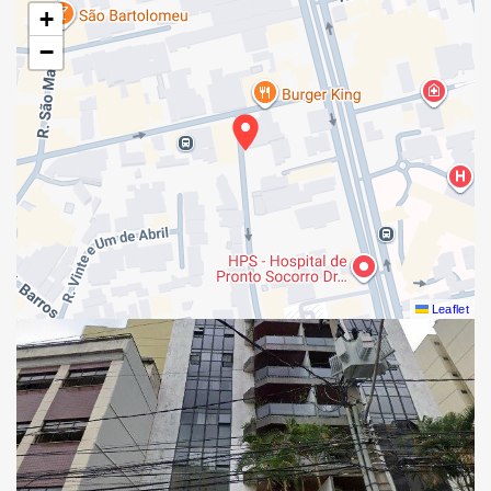
+
−
Leaflet