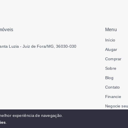
móveis
Menu
Início
anta Luzia - Juiz de Fora/MG, 36030-030
Alugar
Comprar
Sobre
Blog
Contato
Financie
Negocie seu
Área do col
 melhor experiência de navegação.
ies
.