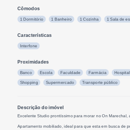
Cômodos
1 Dormitório
1 Banheiro
1 Cozinha
1 Sala de es
Características
Interfone
Proximidades
Banco
Escola
Faculdade
Farmácia
Hospital
Shopping
Supermercado
Transporte público
Descrição do imóvel
Excelente Studio prontíssimo para morar no On Marechal, 
Apartamento mobiliado, ideal para que esta em busca de pr