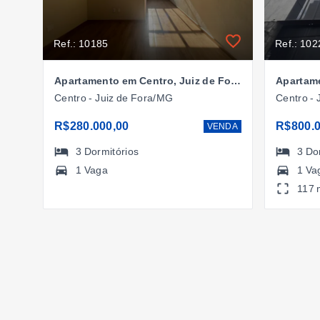
Ref.: 10185
Ref.: 102
Apartamento em Centro, Juiz de Fora/MG
Centro - Juiz de Fora/MG
Centro -
R$280.000,00
R$800.0
VENDA
3
Dormitórios
3
Do
1 Vaga
1 Va
117 