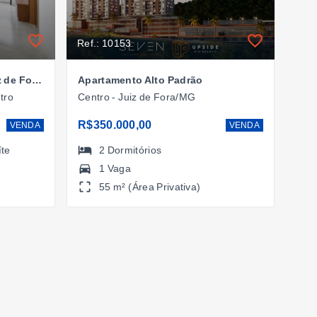
Ref.: 10153
Apartamento no Centro, Juiz de Fora/MG
Apartamento Alto Padrão
tro
Centro - Juiz de Fora/MG
R$350.000,00
VENDA
VENDA
íte
2
Dormitórios
1 Vaga
55 m² (Área Privativa)