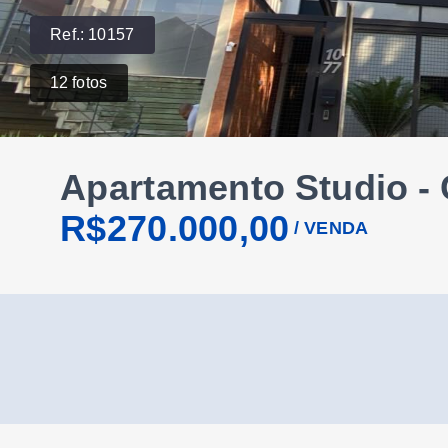
Ref.:
10157
12
fotos
Apartamento Studio - 
R$270.000,00
/
VENDA