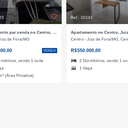
23
Ref.: 10243
Apartamento par venda no Centro, Juiz de Fora/MG
 Juiz de Fora/MG
Centro - Juiz de Fora/MG, Cen
00,00
R$550.000,00
VENDA
rmitórios
, sendo
1
suíte
2
Dormitórios
, sendo
1
su
ga
1 Vaga
m² (Área Privativa)